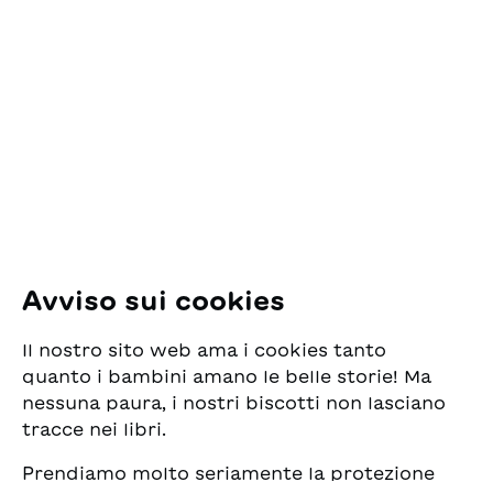
Contatto
ESG Edizioni Svizzere
per la Gioventù
Pfingstweidstrasse 16
8005 Zürich
E-Mail:
office@sjw.ch
Tel: +41 44 462 49 40
Seguiteci
Avviso sui cookies
Instagram
Il nostro sito web ama i cookies tanto
Facebook
quanto i bambini amano le belle storie! Ma
nessuna paura, i nostri biscotti non lasciano
Servizio di consegna
tracce nei libri.
Prendiamo molto seriamente la protezione
Commercio librario