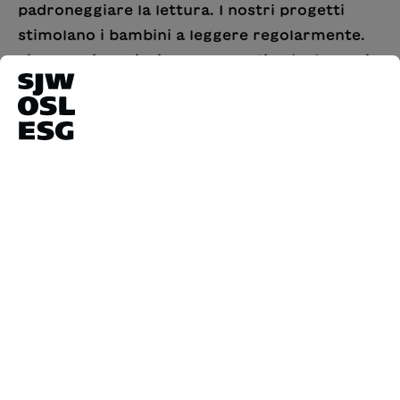
padroneggiare la lettura. I nostri progetti
stimolano i bambini a leggere regolarmente.
Li concepiamo insieme a esperti e da decenni
collaboriamo con le scuole. Le nostre offerte
sono ben radicate nel panorama pedagogico
svizzero e ricevono il sostegno dell’Ufficio
federale della cultura.