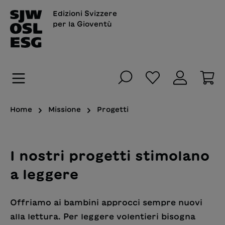
nuto principale
Edizioni Svizzere
per la Gioventù
Hai 0 articoli n
Il
Home
Missione
Progetti
I nostri progetti stimolano
a leggere
Offriamo ai bambini approcci sempre nuovi
alla lettura. Per leggere volentieri bisogna