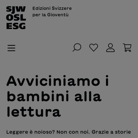
nuto principale
Edizioni Svizzere
per la Gioventù
Hai 0 articoli n
Il
Avviciniamo i
bambini alla
lettura
Leggere è noioso? Non con noi. Grazie a storie