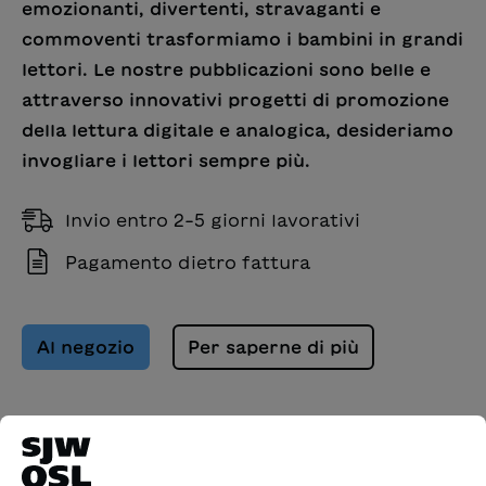
emozionanti, divertenti, stravaganti e
commoventi trasformiamo i bambini in grandi
lettori. Le nostre pubblicazioni sono belle e
attraverso innovativi progetti di promozione
della lettura digitale e analogica, desideriamo
invogliare i lettori sempre più.
Invio entro 2-5 giorni lavorativi
Pagamento dietro fattura
Al negozio
Per saperne di più