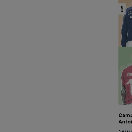
dello 
mostr
deside
Trado
Mara
Campi
Anto
Behr
Nessu