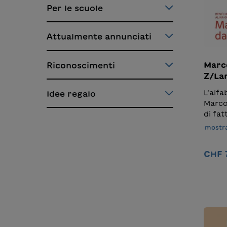
Per le scuole
Attualmente annunciati
Marco
Riconoscimenti
Z/La
alla Z
L’alf
Idee regalo
Marco
di fat
spunti
mostra
campio
lette
CHF 
sempre
profes
impar
person
passio
quest
curio