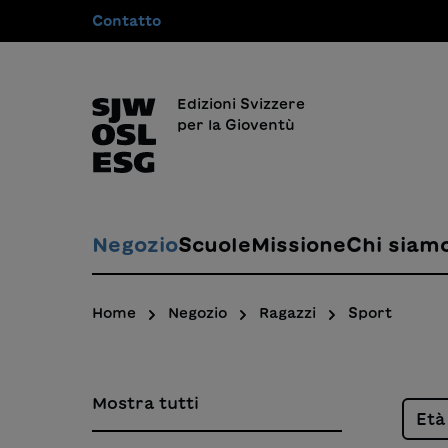
Contatto
 ricerca
Passa alla navigazione principale
Edizioni Svizzere
per la Gioventù
Negozio
Scuole
Missione
Chi siam
Home
Negozio
Ragazzi
Sport
Mostra tutti
Et