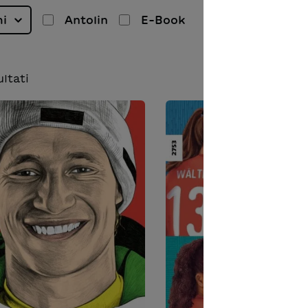
mi
Antolin
E-Book
ultati