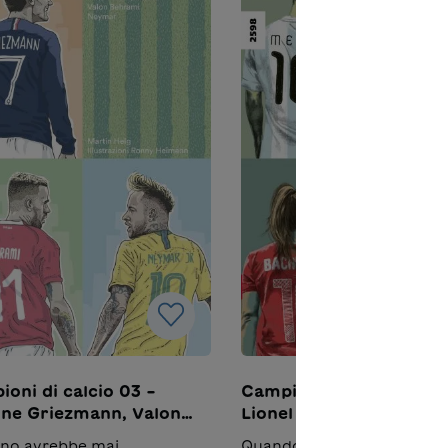
sci, sulle sue richieste e
europea. L’introduzione è
a uno spunto su obiettivi e
affidata all’ex giocatrice L
ri dei due idoli sportivi.
Dickenmann con una prefa
tto dal tedesco da Sándor
avvincente. Tradotto dal t
zza
da Anna Allenbach Nella st
serie:Campioni di calcio 01 
Cristiano Ronaldo, Xherda
Shaqiri,
Zlatan IbrahimovićCampion
calcio 02 - Lionel Messi, Gi
Buffon, Ramona
BachmannCampioni di calci
Antoine Griezmann, Valon
Behrami, NeymarCampioni 
calcio 04 - Harry Kane, Gra
Xhaka, Kylian Mbappé
oni di calcio 03 –
Campioni di calcio 02 –
ine Griezmann, Valon
Lionel Messi, Gianluigi
ami, Neymar
Buffon, Ramona Bach
no avrebbe mai
Quando i campioni di calci