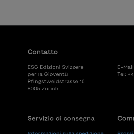
che il
calci
comun
propri
talent
Anna 
serie:
Lionel
Ramo
Contatto
calci
Valon
ESG Edizioni Svizzere
E-Mail
di cal
per la Gioventù
Tel: +
Xhaka
Pfingstweidstrasse 16
Mbapp
8005 Zürich
- Lia
Lehm
Servizio di consegna
Comm
Informazioni sulla spedizione
Prossi