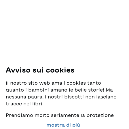
ESG Edizioni Svizzere
per la Gioventù
Pfingstweidstrasse 16
8005 Zürich
E-Mail:
office@sjw.ch
Tel: +41 44 462 49 40
Seguiteci
Avviso sui cookies
Instagram
Il nostro sito web ama i cookies tanto
Facebook
quanto i bambini amano le belle storie! Ma
nessuna paura, i nostri biscotti non lasciano
Servizio di consegna
tracce nei libri.
Prendiamo molto seriamente la protezione
Commercio librario
dei vostri dati e al tempo stesso desideriamo
mostra di più