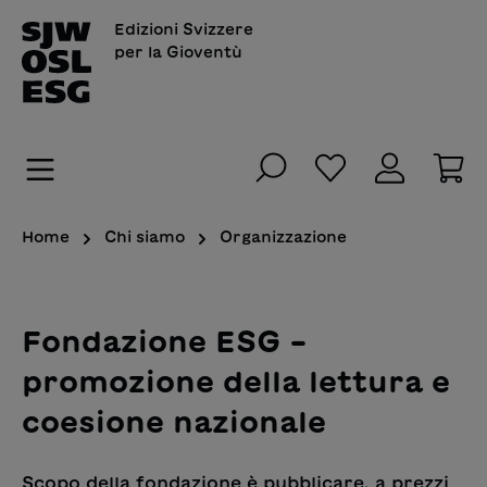
nuto principale
Edizioni Svizzere
per la Gioventù
Hai 0 articoli n
Il
Home
Chi siamo
Organizzazione
Fondazione ESG –
promozione della lettura e
coesione nazionale
Scopo della fondazione è pubblicare, a prezzi