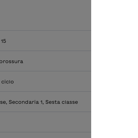
, 15
 brossura
 ciclo
se, Secondaria 1, Sesta classe