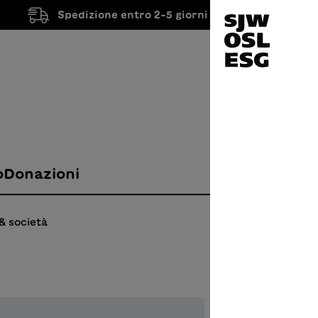
Spedizione entro 2-5 giorni lavorativi
o
Donazioni
& società
Tout