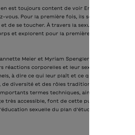
Ben est toujours content de voir Emma. Emma aussi
z-vous. Pour la première fois, ils se sentent vraime
t de se toucher. À travers la sexualité, les deux
rps et explorent pour la première fois celui de que
eannette Meier et Myriam Spengler aide les jeunes
réactions corporelles et leur sexualité. Il leur ap
s, à dire ce qui leur plaît et ce qui leur déplaît. Il 
 de diversité et des rôles traditionnellement dévol
d’importants termes techniques, ainsi que les nombr
e très accessible, font de cette publication un gui
'éducation sexuelle du plan d’études 21.