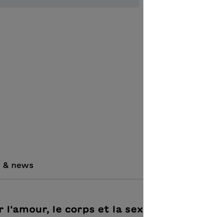
Quantità del 
Aggiungere
Matérie
i & news
r l'amour, le corps et la sexualité"