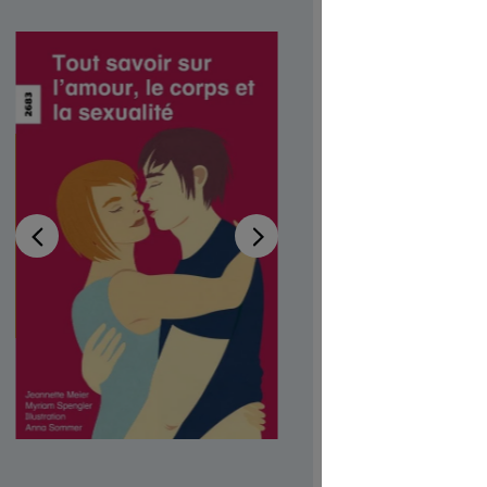
l'am
la s
Disponibi
Autrici/ori
Illustratric
Disponibile
Codice pro
CHF 7.00
Prezzi incl.
Softcover,