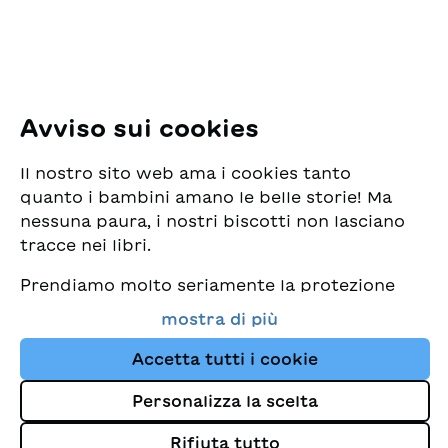
E-Mail:
office@sjw.ch
Tel: +41 44 462 49 40
Seguiteci
Avviso sui cookies
Instagram
Il nostro sito web ama i cookies tanto
Facebook
quanto i bambini amano le belle storie! Ma
nessuna paura, i nostri biscotti non lasciano
Servizio di consegna
tracce nei libri.
Prendiamo molto seriamente la protezione
Commercio librario
dei vostri dati e al tempo stesso desideriamo
mostra di più
che possiate sempre trovare da noi i migliori
Medie
libri per bambini. Questo sito Web utilizza
Accetta tutti i cookie
cookies e altre tecnologie di tracciamento
Personalizza la scelta
per migliorare costantemente la nostra
Colophon
offerta e proporvi storie su misura per i
Rifiuta tutto
Protezione dei dati