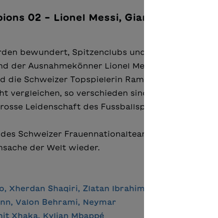
ions 02 – Lionel Messi, Gianluigi Buffon,
rden bewundert, Spitzenclubs und Sponsoren reiss
sind der Ausnahmekönner Lionel Messi, der unersetz
 und die Schweizer Topspielerin Ramona Bachmann
icht vergleichen, so verschieden sind Herkunft und
grosse Leidenschaft des Fussballspiels.
 des Schweizer Frauennationalteams und gibt im V
ensache der Welt wieder.
o, Xherdan Shaqiri, Zlatan Ibrahimović
ann, Valon Behrami, Neymar
nit Xhaka,
Kylian Mbappé