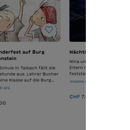
nderfest auf Burg
Nächtliche Entdeckung
nstein
Nina und Chris kommen mit
Eltern nach Hause, als Chri
Schule in Talbach fällt die
feststellt, dass er etwas i
stunde aus. Lehrer Bucher
liegen gelassen hat. Zurück
eine Klasse auf die Burg
mostra di più
Garage taucht plötzlich ei
stein. Denn dort soll bald
i più
Gestalt in schwarzer Leder
derfest stattfinden.
CHF 7.00
und rotem Helm auf. Ein Sc
 freut sich auch Frank, das
.00
den Rücken wirft Chris zu 
penst. "Endlich ist wieder
Als er den Kopf hebt, sieht 
os in Talbach und ich kann
Nel carrello
Nel carrello
gerade noch zwei Männer 
hr Leute erschrecken!",
einem Motorrad davonjage
rank und versteckt sich in
Polizei vermutet einen
Buchers Mappe. Der Autor