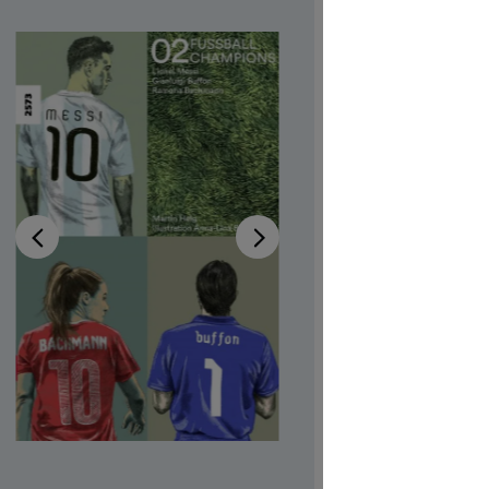
02 –
Gian
Ram
Disponibi
Autrici/ori
Illustratric
Disponibile
Sursilvan
Codice pro
CHF 7.00