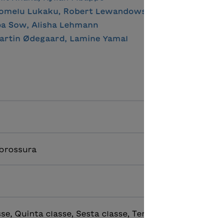
Romelu Lukaku, Robert Lewandowski
ba Sow, Alisha Lehmann
Martin Ødegaard, Lamine Yamal
 brossura
se, Quinta classe, Sesta classe, Terza