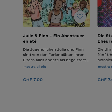
Julie & Finn – Ein Abenteuer
Die St
en été
L’heur
Die Jugendlichen Julie und Finn
Die Uhr
sind von den Ferienplänen ihrer
fünf Uhr
Eltern alles andere als begeistert –
Monsieu
zumal sie nicht einmal dieselbe
fünf Mi
mostra di più
mostra d
Sprache sprechen. Während Finn
ein gut
die französischen Wörter nicht
einmal 
CHF 7.00
CHF 7
einfallen, versteht Julie noch
oder er
weniger Deutsch. Verständigung?
Gegen d
Nel carrello
Schwierig. Doch bald merken Julie
für den
und Finn: Auf ihrer Reise warten
Gesicht.
noch ganz andere
wenn ma
Herausforderungen. Die
des ma