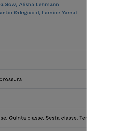
ba Sow, Alisha Lehmann
Martin Ødegaard, Lamine Yamal
 brossura
se, Quinta classe, Sesta classe, Terza