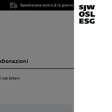
Spedizione entro 2-5 giorni lavorativi
o
Donazioni
i caratteri
Fuss