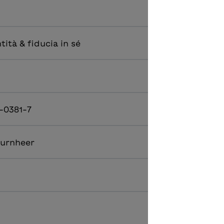
tità & fiducia in sé
-0381-7
hurnheer