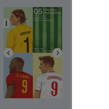
05 –
Rome
Robe
Lew
Disponibi
Autrici/ori
Illustratric
Codice pro
CHF 7.00