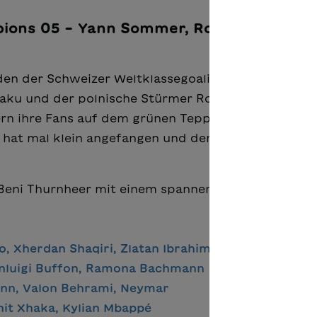
mpions 05 – Yann Sommer, Romelu Lukaku
den der Schweizer Weltklassegoalie Yann Sommer, 
kaku und der polnische Stürmer Robert Lewandows
tern ihre Fans auf dem grünen Teppich mit Kampfgei
e hat mal klein angefangen und der Weg ins Rampen
 Beni Thurnheer mit einem spannenden Vorwort.
o, Xherdan Shaqiri, Zlatan Ibrahimović
ianluigi Buffon, Ramona Bachmann
ann, Valon Behrami, Neymar
nit Xhaka, Kylian Mbappé