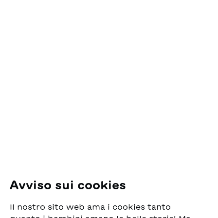
Nel carrello
Contatto
ESG Edizioni Svizzere
per la Gioventù
Pfingstweidstrasse 16
8005 Zürich
E-Mail:
office@sjw.ch
Tel: +41 44 462 49 40
Seguiteci
Avviso sui cookies
Instagram
Il nostro sito web ama i cookies tanto
Facebook