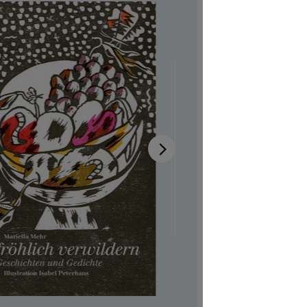
– Ge
Gedi
Disponibi
Autrici/ori
Illustratric
Codice pro
CHF 7.00
Prezzi incl.
Softcover,