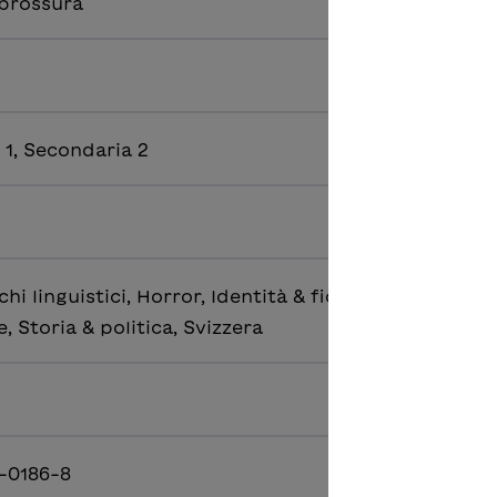
 brossura
 1, Secondaria 2
hi linguistici, Horror, Identità & fiducia in sé, Morte
, Storia & politica, Svizzera
-0186-8