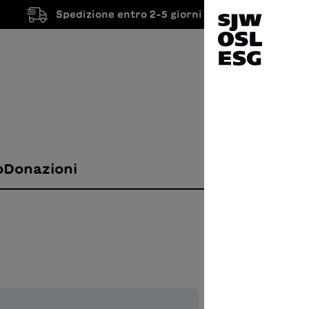
Spedizione entro 2-5 giorni lavorativi
o
Donazioni
Fröh