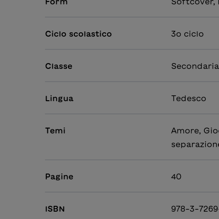
Form
Softcover,
Ciclo scolastico
3o ciclo
Classe
Secondaria
Lingua
Tedesco
Temi
Amore, Gioc
separazione
Pagine
40
ISBN
978-3-7269