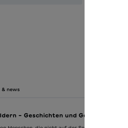
Quantità del 
Aggiungere
Unterric
i & news
wildern – Geschichten und Gedichte"
on Menschen, die nicht auf der Sonnenseite des Le