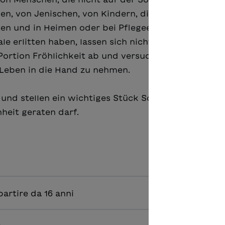
nen, von Jenischen, von Kindern, die wie Mariella Me
en und in Heimen oder bei Pflegeeltern aufgewach
e erlitten haben, lassen sich nicht unterkriegen: S
ortion Fröhlichkeit ab und versuchen trotz behörd
Leben in die Hand zu nehmen.
 und stellen ein wichtiges Stück Schweizer Kultur 
heit geraten darf.
a partire da 16 anni