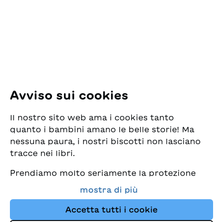
Pfingstweidstrasse 16
8005 Zürich
E-Mail:
office@sjw.ch
Tel: +41 44 462 49 40
Seguiteci
Avviso sui cookies
Instagram
Il nostro sito web ama i cookies tanto
Facebook
quanto i bambini amano le belle storie! Ma
nessuna paura, i nostri biscotti non lasciano
Servizio di consegna
tracce nei libri.
Prendiamo molto seriamente la protezione
Commercio librario
dei vostri dati e al tempo stesso desideriamo
mostra di più
che possiate sempre trovare da noi i migliori
Medie
libri per bambini. Questo sito Web utilizza
Accetta tutti i cookie
cookies e altre tecnologie di tracciamento