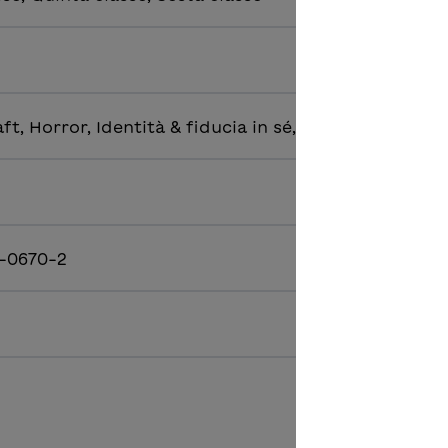
t, Horror, Identità & fiducia in sé, Mobbing & tolle
-0670-2