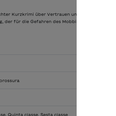
ichter Kurzkrimi über Vertrauen und Verantwortung
, der für die Gefahren des Mobbings sensibilisiert.
 brossura
se, Quinta classe, Sesta classe