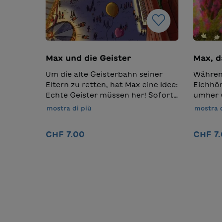
Max und die Geister
Max, d
Um die alte Geisterbahn seiner
Während
Eltern zu retten, hat Max eine Idee:
Eichhör
Echte Geister müssen her! Sofort
umher w
begibt sich der abenteuerlustige
seinem 
mostra di più
mostra d
Junge auf die Suche und trifft
Nuss un
schon bald auf die ein oder andere
anlegen
CHF 7.00
CHF 7
sonderbare Gestalt.Die
er nich
Gruselgeschichte ist in kurzen
auch e
Sätzen und grosser Schrift erzählt
Wird er
und eignet sich daher besonders
Nel carrello
gut für Kinder, die gerade lesen
lernen. Die farbigen Wimmelbilder
laden zudem immer wieder zum
Entdecken neuer Details ein.