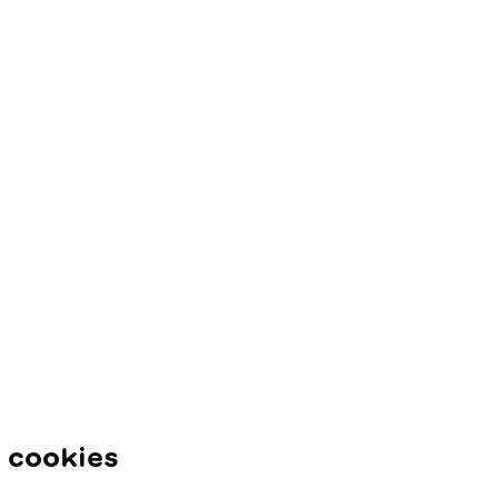
kann.Ausgezeichnet mit dem
r die
Josef Guggenmos-Preis für
 achten
Kinderlyrik 2024
f
m Bau
ines
e in
ber
nzen
in
ind. Die
hat die
n
us dem
khard /
i cookies