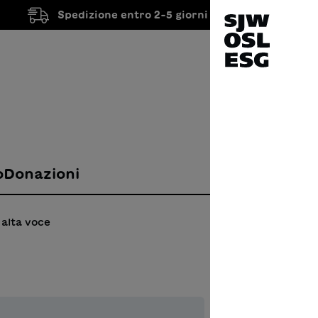
Spedizione entro 2-5 giorni lavorativi
o
Donazioni
 alta voce
Die 