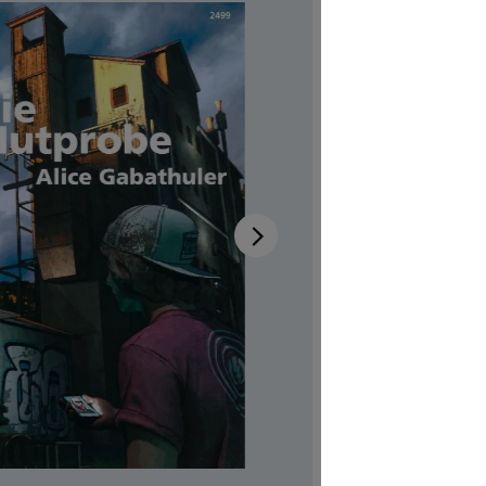
Disponibi
Autrici/ori
Illustratric
Codice pro
CHF 7.00
Prezzi incl.
Softcover,
Quantità del 