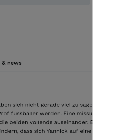
Aggiungere
Lesebegl
i & news
aben sich nicht gerade viel zu sagen. Florian ist ein
 Profifussballer werden. Eine misslungene Mutprob
ie beiden vollends auseinander. Bis sich Samira
ndern, dass sich Yannick auf eine Sache einlässt, d