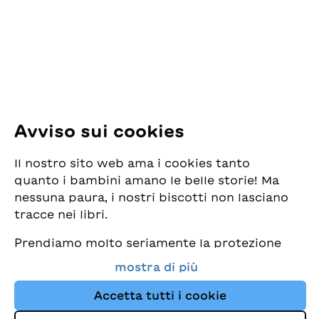
Pfingstweidstrasse 16
8005 Zürich
E-Mail:
office@sjw.ch
Tel: +41 44 462 49 40
Seguiteci
Avviso sui cookies
Instagram
Il nostro sito web ama i cookies tanto
Facebook
quanto i bambini amano le belle storie! Ma
nessuna paura, i nostri biscotti non lasciano
Servizio di consegna
tracce nei libri.
Prendiamo molto seriamente la protezione
Commercio librario
dei vostri dati e al tempo stesso desideriamo
mostra di più
che possiate sempre trovare da noi i migliori
Medie
libri per bambini. Questo sito Web utilizza
Accetta tutti i cookie
cookies e altre tecnologie di tracciamento