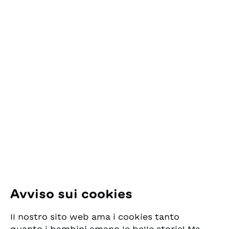
Nel carrello
Contatto
ESG Edizioni Svizzere
per la Gioventù
Pfingstweidstrasse 16
8005 Zürich
E-Mail:
office@sjw.ch
Tel: +41 44 462 49 40
Seguiteci
Avviso sui cookies
Instagram
Il nostro sito web ama i cookies tanto
Facebook