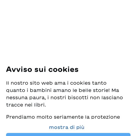
ESG Edizioni Svizzere
per la Gioventù
Pfingstweidstrasse 16
8005 Zürich
E-Mail:
office@sjw.ch
Tel: +41 44 462 49 40
Seguiteci
Avviso sui cookies
Instagram
Il nostro sito web ama i cookies tanto
Facebook
quanto i bambini amano le belle storie! Ma
nessuna paura, i nostri biscotti non lasciano
Servizio di consegna
tracce nei libri.
Prendiamo molto seriamente la protezione
Commercio librario
dei vostri dati e al tempo stesso desideriamo
mostra di più
che possiate sempre trovare da noi i migliori