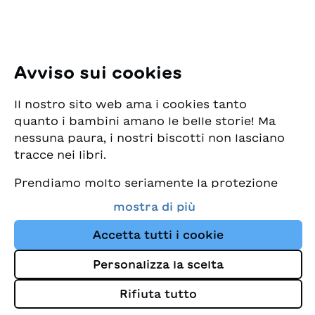
Tel: +41 44 462 49 40
Seguiteci
Avviso sui cookies
Instagram
Il nostro sito web ama i cookies tanto
Facebook
quanto i bambini amano le belle storie! Ma
nessuna paura, i nostri biscotti non lasciano
Servizio di consegna
tracce nei libri.
Prendiamo molto seriamente la protezione
Commercio librario
dei vostri dati e al tempo stesso desideriamo
mostra di più
che possiate sempre trovare da noi i migliori
Medie
libri per bambini. Questo sito Web utilizza
Accetta tutti i cookie
cookies e altre tecnologie di tracciamento
Personalizza la scelta
per migliorare costantemente la nostra
Colophon
offerta e proporvi storie su misura per i
Rifiuta tutto
Protezione dei dati
vostri interessi.