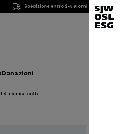
Spedizione entro 2-5 giorni lavorativi
o
Donazioni
 della buona notte
Vand