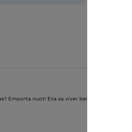
Aggiungere
s? Emporta nuot! Ella sa viver bein. E Bubu vegn a 