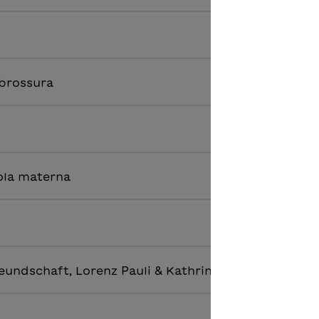
 brossura
ola materna
eundschaft, Lorenz Pauli & Kathrin Schärer