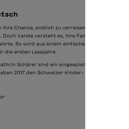
utsch
n ihre Chance, endlich zu verreisen. Was sie noch ni
. Doch Vanda versteht es, ihre Fantasie zu nutzen 
Worte. So wird aus einem einfachen Zettel der Schlü
r die ersten Lesejahre.
 Kathrin Schärer sind ein eingespieltes Team beim
haben 2017 den Schweizer Kinder- und
or