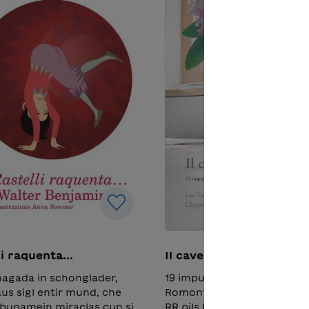
i raquenta...
Il cavegl grisch
inagada in schonglader,
19 impuls screts ensemen p
s sigl entir mund, che
RomontschLeo Tuor surve
bunamein miraclas cun sia
RR pils Impuls dalla damaun