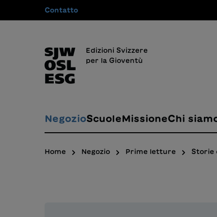
Contatto
 ricerca
Passa alla navigazione principale
Edizioni Svizzere
per la Gioventù
Negozio
Scuole
Missione
Chi siam
Home
Negozio
Prime letture
Storie