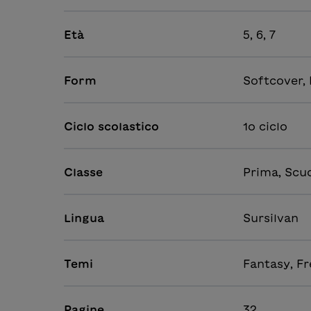
Età
5, 6, 7
Form
Softcover,
Ciclo scolastico
1o ciclo
Classe
Prima, Scu
Lingua
Sursilvan
Temi
Fantasy, Fr
Pagine
32