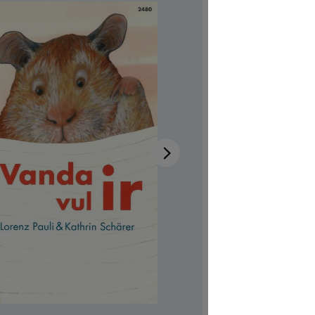
Disponibi
Autrici/ori
Illustratric
Disponibile
Codice pro
CHF 7.00
Prezzi incl.
Softcover,
Quantità del 