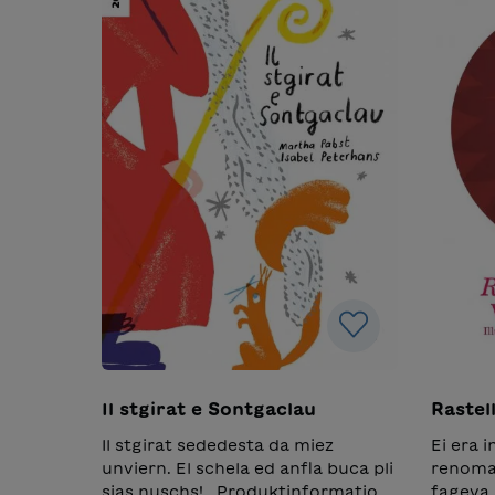
Il stgirat e Sontgaclau
Rastell
Il stgirat sededesta da miez
Ei era 
unviern. El schela ed anfla buca pli
renomau
sias nuschs! Produktinformation
fageva 