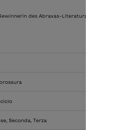
 Gewinnerin des Abraxas-Literaturpreises "Baarer Ra
 brossura
 ciclo
sse, Seconda, Terza