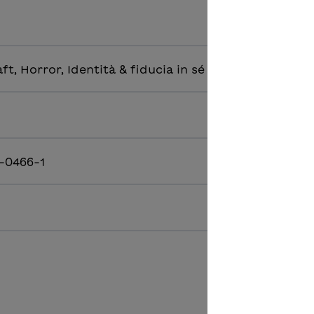
t, Horror, Identità & fiducia in sé
-0466-1