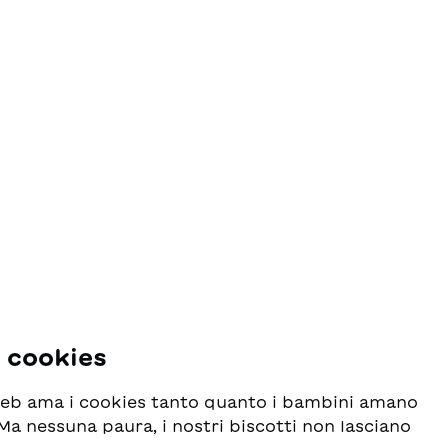
Klassiker zur idealen
 auf die
Ostergeschichte und eigenen sich
auch zum Vorlesen für jüngere
ter-
Kinder.
r den
ssen.
en auch
auf die
er
e
ren
m
d. Auch
i cookies
ich
eren.
 web ama i cookies tanto quanto i bambini amano
m
! Ma nessuna paura, i nostri biscotti non lasciano