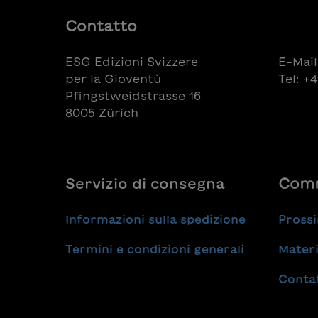
Fantasy-Geschichte über
Geschic
Pferdeliebe und Rache, die aber
packen
Contatto
nicht nur Pferdeverrückte in
Übersin
einem Zug zu Ende lesen.
dass m
ESG Edizioni Svizzere
E-Mail
Hand le
per la Gioventù
Tel: +
Pfingstweidstrasse 16
8005 Zürich
Servizio di consegna
Comm
Informazioni sulla spedizione
Prossi
Termini e condizioni generali
Materi
Conta