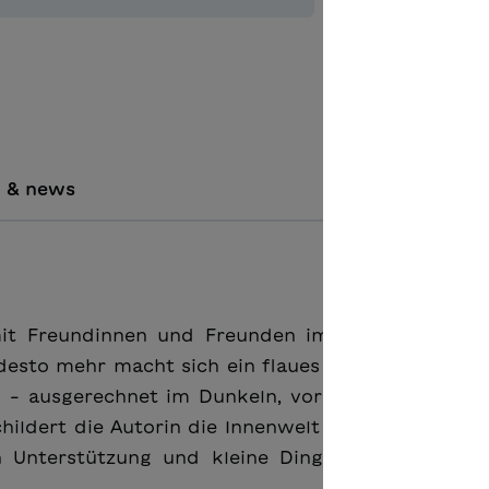
Aggiungere
i & news
 mit Freundinnen und Freunden im Garten ihrer 
 desto mehr macht sich ein flaues Gefühl im Magen
n – ausgerechnet im Dunkeln, vor dem sie sich sc
childert die Autorin die Innenwelt einer Zehnjähri
ch Unterstützung und kleine Dinge im Alltag sch