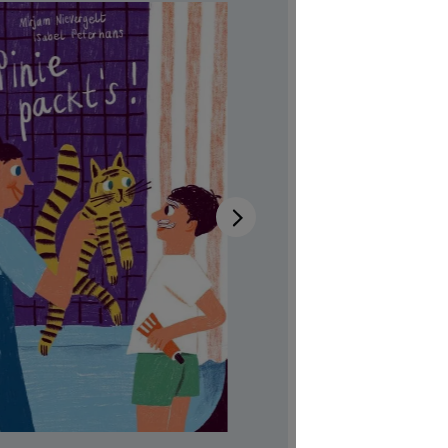
Disponibi
Autrici/ori
Illustratric
Codice pro
CHF 7.00
Prezzi incl.
Softcover,
Quantità del 