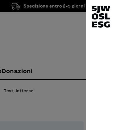
Spedizione entro 2-5 giorni lavorativi
o
Donazioni
Testi letterari
Pini