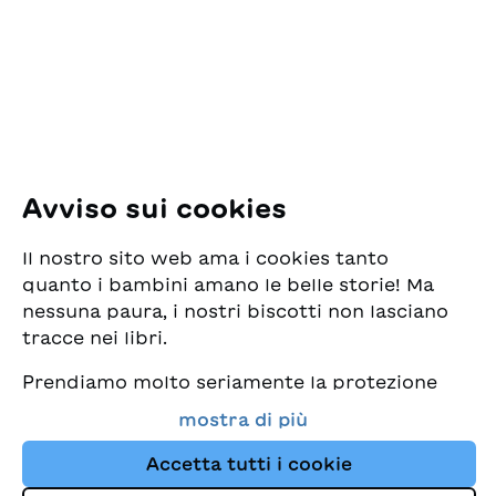
Pfingstweidstrasse 16
8005 Zürich
E-Mail:
office@sjw.ch
Tel: +41 44 462 49 40
Seguiteci
Avviso sui cookies
Instagram
Il nostro sito web ama i cookies tanto
Facebook
quanto i bambini amano le belle storie! Ma
nessuna paura, i nostri biscotti non lasciano
Servizio di consegna
tracce nei libri.
Prendiamo molto seriamente la protezione
Commercio librario
dei vostri dati e al tempo stesso desideriamo
mostra di più
che possiate sempre trovare da noi i migliori
Medie
libri per bambini. Questo sito Web utilizza
Accetta tutti i cookie
cookies e altre tecnologie di tracciamento