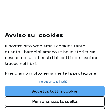
E-Mail:
office@sjw.ch
Tel: +41 44 462 49 40
Seguiteci
Avviso sui cookies
Instagram
Il nostro sito web ama i cookies tanto
Facebook
quanto i bambini amano le belle storie! Ma
nessuna paura, i nostri biscotti non lasciano
Servizio di consegna
tracce nei libri.
Prendiamo molto seriamente la protezione
Commercio librario
dei vostri dati e al tempo stesso desideriamo
mostra di più
che possiate sempre trovare da noi i migliori
Medie
libri per bambini. Questo sito Web utilizza
Accetta tutti i cookie
cookies e altre tecnologie di tracciamento
Personalizza la scelta
per migliorare costantemente la nostra
Colophon
offerta e proporvi storie su misura per i