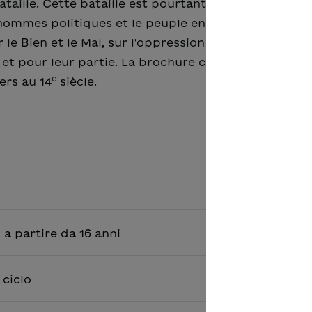
taille. Cette bataille est pourtant devenue l'une de
s hommes politiques et le peuple en ont fait au cours
 le Bien et le Mal, sur l'oppression et sur les héros 
é et pour leur partie. La brochure consacre un chapi
e
ers au 14
siècle.
5, a partire da 16 anni
 ciclo