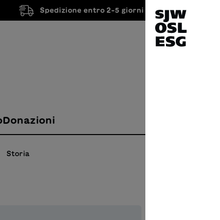
Spedizione entro 2-5 giorni lavorativi
o
Donazioni
Storia
La b