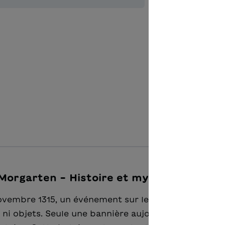
Quantità del 
Aggiungere
e Morgarten – Histoire et mythe"
 novembre 1315, un événement sur lequel nous savon
ns ni objets. Seule une bannière aujourd'hui conservé