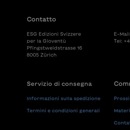
Fontaine
fantast
l’amiti
étranges
Contatto
enfants
Fontain
ESG Edizioni Svizzere
E-Mail
secret
per la Gioventù
Tel: +
Pfingstweidstrasse 16
8005 Zürich
Servizio di consegna
Comm
Informazioni sulla spedizione
Prossi
Termini e condizioni generali
Materi
Conta