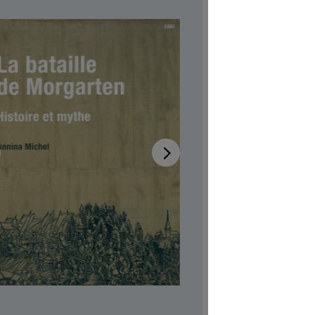
Morg
Hist
Disponibi
Autrici/ori
Illustratrici
Disponibile
Codice pro
CHF 4.00
Prezzi incl.