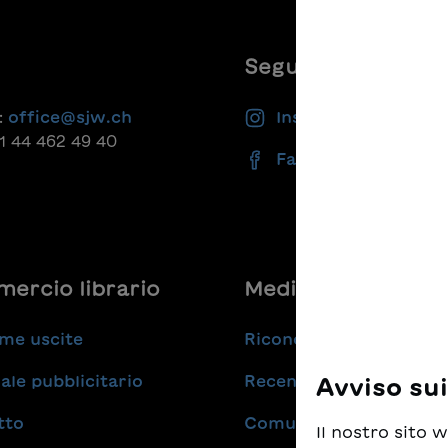
ique qui met en scène
: Marion Graf
é et des événements
, pour le plaisir des
Seguiteci
.Traduction : Barbara
eDe la même série :Le
:
office@sjw.ch
Instagram
 de Domino
41 44 462 49 40
Facebook
ercio librario
Medie
me uscite
Riconoscimenti
ale pubblicitario
Recensioni
Avviso su
tto
Comunicati stampa
Il nostro sito