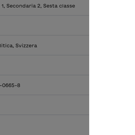
1, Secondaria 2, Sesta classe
litica, Svizzera
-0665-8