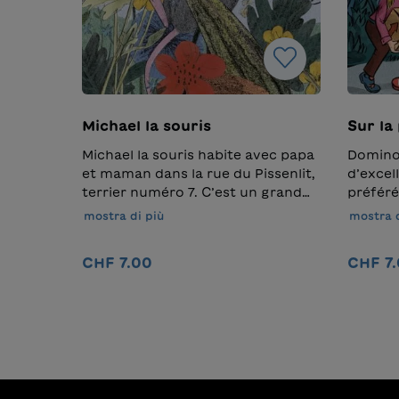
Michael la souris
Sur la
Michael la souris habite avec papa
Domino
et maman dans la rue du Pissenlit,
d’excel
terrier numéro 7. C’est un grand
préféré
lecteur. Quand Michael sort de son
grande 
mostra di più
mostra d
terrier malgré l’interdiction de ses
abando
parents et monte à la surface de
séjourn
CHF 7.00
CHF 7
la terre, il se perd dans la
seule à 
profusion des fleurs colorées et
découvr
Nel carrello
s’enfonce de plus en plus dans la
mystéri
forêt. Arrive alors un événement
devenus
inattendu : il doit écarter le
reparti
danger qui les menace, lui et ses
premier
deux nouveaux amis. Va-t-il y
parvien
arriver ?Traduction : Barbara
son apo