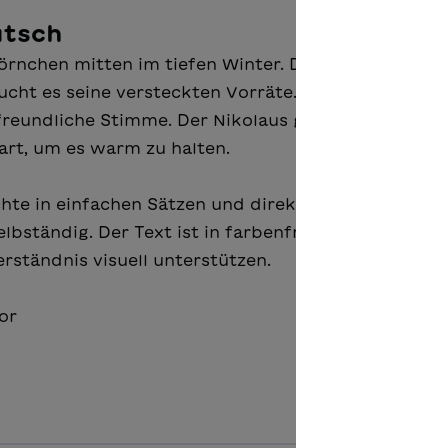
utsch
rnchen mitten im tiefen Winter. Der Wald liegt unt
cht es seine versteckten Vorräte. Plötzlich spürt e
freundliche Stimme. Der Nikolaus gibt dem Eichhö
art, um es warm zu halten.
chte in einfachen Sätzen und direkter Rede.
elbständig. Der Text ist in farbenfrohe, doppelseiti
erständnis visuell unterstützen.
or