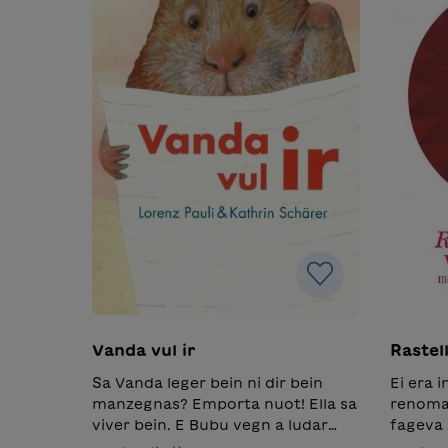
Vanda vul ir
Rastell
Sa Vanda leger bein ni dir bein
Ei era 
manzegnas? Emporta nuot! Ella sa
renomau
viver bein. E Bubu vegn a ludar
fageva 
ella. Produktinformation in
balla. I