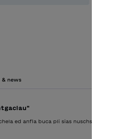
Aggiungere
i & news
ontgaclau"
chela ed anfla buca pli sias nuschs!