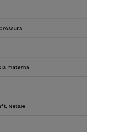
 brossura
ola materna
ft, Natale