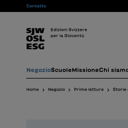
Contatto
 ricerca
Passa alla navigazione principale
Edizioni Svizzere
per la Gioventù
Negozio
Scuole
Missione
Chi siam
Home
Negozio
Prime letture
Storie