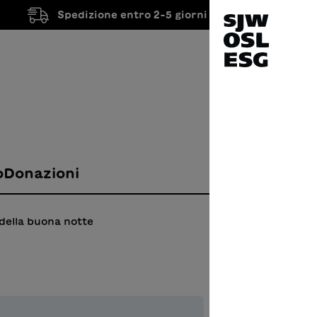
Spedizione entro 2-5 giorni lavorativi
o
Donazioni
 della buona notte
Il st