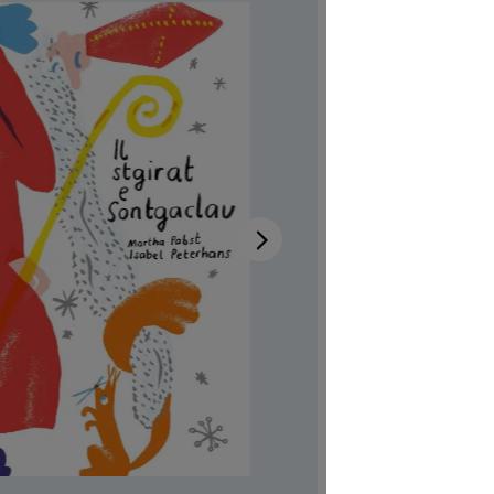
Sont
Disponibi
Autrici/ori
Illustratric
Disponibile
Codice pro
CHF 7.00
Prezzi incl.
Softcover,
Quantità del 