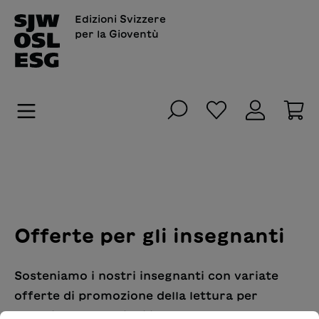
nuto principale
Edizioni Svizzere
per la Gioventù
Hai 0 articoli n
Il
Offerte per gli insegnanti
Sosteniamo i nostri insegnanti con variate
offerte di promozione della lettura per
organizzare le lezioni in scuola. Le scuole