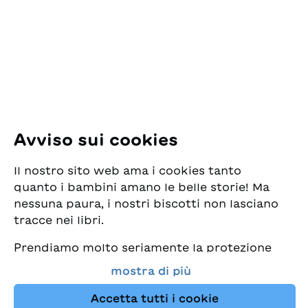
per la Gioventù
Pfingstweidstrasse 16
8005 Zürich
E-Mail:
office@sjw.ch
Tel: +41 44 462 49 40
Seguiteci
Avviso sui cookies
Instagram
Il nostro sito web ama i cookies tanto
Facebook
quanto i bambini amano le belle storie! Ma
nessuna paura, i nostri biscotti non lasciano
Servizio di consegna
tracce nei libri.
Prendiamo molto seriamente la protezione
Commercio librario
dei vostri dati e al tempo stesso desideriamo
mostra di più
che possiate sempre trovare da noi i migliori
Medie
libri per bambini. Questo sito Web utilizza
Accetta tutti i cookie