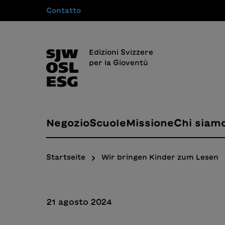
Contatto
 ricerca
Passa alla navigazione principale
Edizioni Svizzere
per la Gioventù
Negozio
Scuole
Missione
Chi siam
Startseite
Wir bringen Kinder zum Lesen
21 agosto 2024