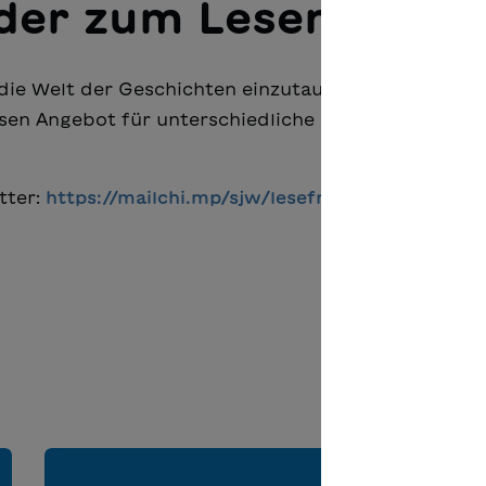
nder zum Lesen
 die Welt der Geschichten einzutauchen und echte
sen Angebot für unterschiedliche Leseniveaus finde
tter:
https://mailchi.mp/sjw/lesefrderung24