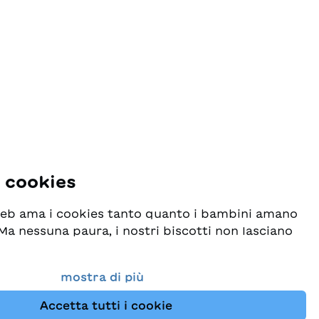
i cookies
 web ama i cookies tanto quanto i bambini amano
! Ma nessuna paura, i nostri biscotti non lasciano
o seriamente la protezione dei vostri dati e al
mostra di più
esideriamo che possiate sempre trovare da noi
Accetta tutti i cookie
i per bambini. Questo sito Web utilizza cookies e