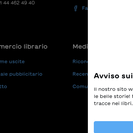
41 44 462 49 40
Facebook
ercio librario
Medie
me uscite
Riconoscimenti
ale pubblicitario
Recensioni
Avviso su
tto
Comunicati stampa
Il nostro sito
le belle storie
tracce nei libri.
Prendiamo molt
tempo stesso d
i migliori libr