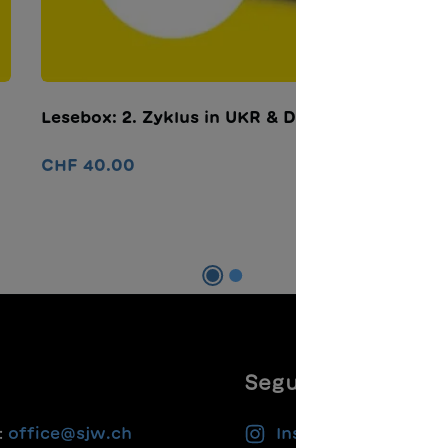
Lesebox: 2. Zyklus in UKR & DE
L
CHF 40.00
C
Nel carrello
Seguiteci
:
office@sjw.ch
Instagram