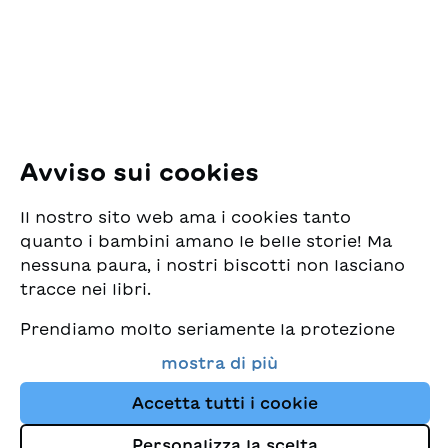
8005 Zürich
E-Mail:
office@sjw.ch
Tel: +41 44 462 49 40
Seguiteci
Avviso sui cookies
Instagram
Il nostro sito web ama i cookies tanto
Facebook
quanto i bambini amano le belle storie! Ma
nessuna paura, i nostri biscotti non lasciano
Servizio di consegna
tracce nei libri.
Prendiamo molto seriamente la protezione
Commercio librario
dei vostri dati e al tempo stesso desideriamo
mostra di più
che possiate sempre trovare da noi i migliori
Medie
libri per bambini. Questo sito Web utilizza
Accetta tutti i cookie
cookies e altre tecnologie di tracciamento
Personalizza la scelta