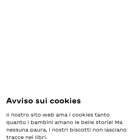
Contatto
ESG Edizioni Svizzere
per la Gioventù
Pfingstweidstrasse 16
8005 Zürich
E-Mail:
office@sjw.ch
Tel: +41 44 462 49 40
Seguiteci
Avviso sui cookies
Instagram
Il nostro sito web ama i cookies tanto
Facebook
quanto i bambini amano le belle storie! Ma
nessuna paura, i nostri biscotti non lasciano
Servizio di consegna
tracce nei libri.