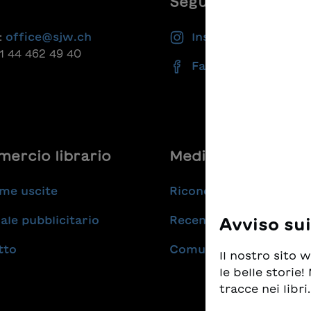
Seguiteci
:
office@sjw.ch
Instagram
41 44 462 49 40
Facebook
ercio librario
Medie
me uscite
Riconoscimenti
ale pubblicitario
Recensioni
Avviso su
tto
Comunicati stampa
Il nostro sito
le belle storie
tracce nei libri.