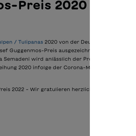
s-Preis 2020 für Le
ulpen / Tulipanas
2020 von der Deutschen Akademie
osef Guggenmos-Preis ausgezeichnet worden. Madl
eta Semadeni wird anlässlich der Preisverleihung 202
verleihung 2020 infolge der Corona-Massnahmen nicht
is 2022 - Wir gratulieren herzlich!