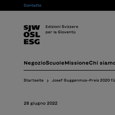
Contatto
 ricerca
Passa alla navigazione principale
Edizioni Svizzere
per la Gioventù
Negozio
Scuole
Missione
Chi siam
Startseite
Josef Guggenmos-Preis 2020 fü
28 giugno 2022