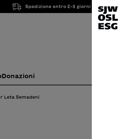
Spedizione entro 2-5 giorni lavorativi
o
Donazioni
r Leta Semadeni