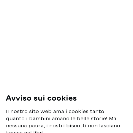
Contatto
ESG Edizioni Svizzere
per la Gioventù
Pfingstweidstrasse 16
8005 Zürich
E-Mail:
office@sjw.ch
Tel: +41 44 462 49 40
Seguiteci
Avviso sui cookies
Instagram
Il nostro sito web ama i cookies tanto
Facebook
quanto i bambini amano le belle storie! Ma
nessuna paura, i nostri biscotti non lasciano
Servizio di consegna
tracce nei libri.