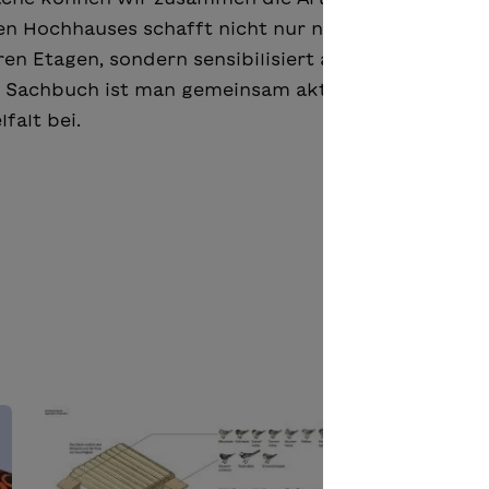
hen Hochhauses schafft nicht nur neuen Wohnraum 
n Etagen, sondern sensibilisiert auch alle für leich
 Sachbuch ist man gemeinsam aktiv und trägt mit
falt bei.