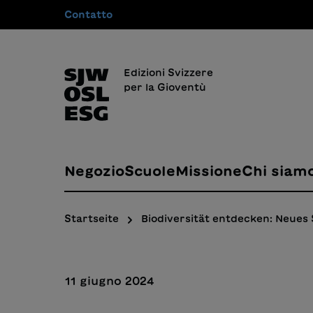
Contatto
 ricerca
Passa alla navigazione principale
Edizioni Svizzere
per la Gioventù
Negozio
Scuole
Missione
Chi siam
Startseite
Biodiversität entdecken: Neues
11 giugno 2024