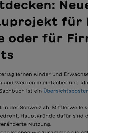
ntdecken: Neues
uprojekt für Familie
e oder für Firmen-
ts
rlag lernen Kinder und Erwachsene die häufigste
n und werden in einfacher und klarer Sprache an d
Sachbuch ist ein
Übersichtsposter
erhältlich. Geeig
 in der Schweiz ab. Mittlerweile sind die Hälfte der
bedroht. Hauptgründe dafür sind der Verlust von
veränderte Nutzung.
che können wir zusammen die Artenvielfalt mit ei