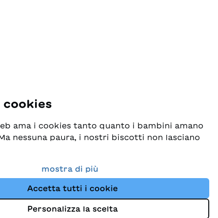
i cookies
 web ama i cookies tanto quanto i bambini amano
! Ma nessuna paura, i nostri biscotti non lasciano
o seriamente la protezione dei vostri dati e al
mostra di più
esideriamo che possiate sempre trovare da noi
Accetta tutti i cookie
i per bambini. Questo sito Web utilizza cookies e
ne dei dati
e di tracciamento per migliorare
Personalizza la scelta
la nostra offerta e proporvi storie su misura