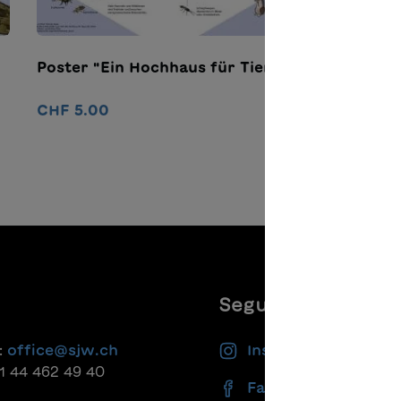
Poster "Ein Hochhaus für Tiere"
CHF 5.00
Nel carrello
Seguiteci
:
office@sjw.ch
Instagram
41 44 462 49 40
Facebook