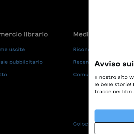
ercio librario
Medie
me uscite
Riconoscimenti
ale pubblicitario
Recensioni
Avviso su
tto
Comunicati stampa
Il nostro sito
le belle storie
tracce nei libri.
Prendiamo molt
tempo stesso d
i migliori libr
Colophon
Protezio
altre tecnologi
costantemente 