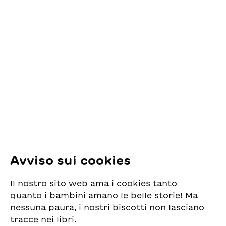
Contatto
ESG Edizioni Svizzere
per la Gioventù
Pfingstweidstrasse 16
8005 Zürich
E-Mail:
office@sjw.ch
Tel: +41 44 462 49 40
Seguiteci
Avviso sui cookies
Instagram
Il nostro sito web ama i cookies tanto
Facebook
quanto i bambini amano le belle storie! Ma
nessuna paura, i nostri biscotti non lasciano
Servizio di consegna
tracce nei libri.