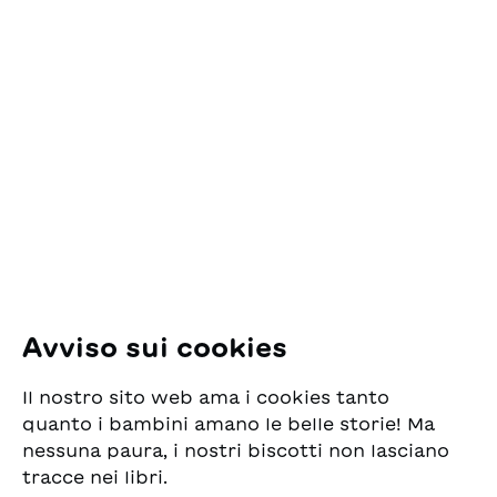
Contatto
ESG Edizioni Svizzere
per la Gioventù
Pfingstweidstrasse 16
8005 Zürich
E-Mail:
office@sjw.ch
Tel: +41 44 462 49 40
Seguiteci
Avviso sui cookies
Instagram
Il nostro sito web ama i cookies tanto
Facebook
quanto i bambini amano le belle storie! Ma
nessuna paura, i nostri biscotti non lasciano
Servizio di consegna
tracce nei libri.