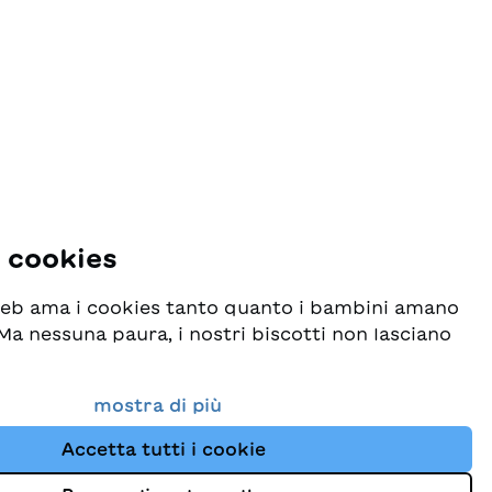
i cookies
 web ama i cookies tanto quanto i bambini amano
! Ma nessuna paura, i nostri biscotti non lasciano
o seriamente la protezione dei vostri dati e al
mostra di più
esideriamo che possiate sempre trovare da noi
Accetta tutti i cookie
i per bambini. Questo sito Web utilizza cookies e
ne dei dati
e di tracciamento per migliorare