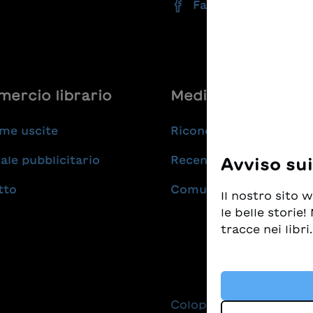
Facebook
ercio librario
Medie
me uscite
Riconoscimenti
ale pubblicitario
Recensioni
Avviso su
tto
Comunicati stampa
Il nostro sito
le belle storie
tracce nei libri.
Prendiamo molt
tempo stesso d
i migliori libr
Colophon
Protezio
altre tecnologi