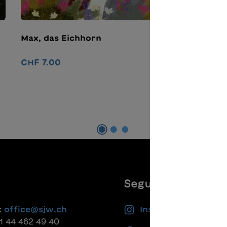
Max, das Eichhorn
T
M
CHF 7.00
C
Nel carrello
Seguiteci
:
office@sjw.ch
Instagram
41 44 462 49 40