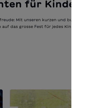
hten für Kinder
orfreude: Mit unseren kurzen und bunt illustrierten
auf das grosse Fest für jedes Kind zum Erlebnis.