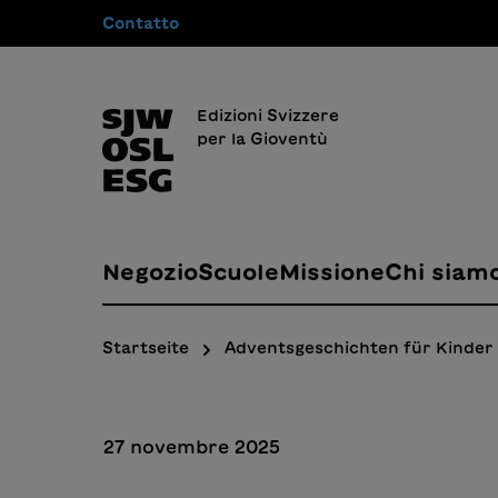
Contatto
 ricerca
Passa alla navigazione principale
Edizioni Svizzere
per la Gioventù
Negozio
Scuole
Missione
Chi siam
Startseite
Adventsgeschichten für Kinder
27 novembre 2025