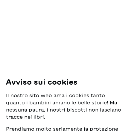
loro?
Contatto
ESG Edizioni Svizzere
per la Gioventù
Pfingstweidstrasse 16
8005 Zürich
E-Mail:
office@sjw.ch
Tel: +41 44 462 49 40
Seguiteci
Avviso sui cookies
Instagram
Il nostro sito web ama i cookies tanto
Facebook
quanto i bambini amano le belle storie! Ma
nessuna paura, i nostri biscotti non lasciano
Servizio di consegna
tracce nei libri.
Prendiamo molto seriamente la protezione
Commercio librario