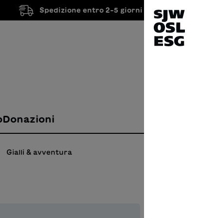
Spedizione entro 2-5 giorni lavorativi
o
Donazioni
Gialli & avventura
L'inc