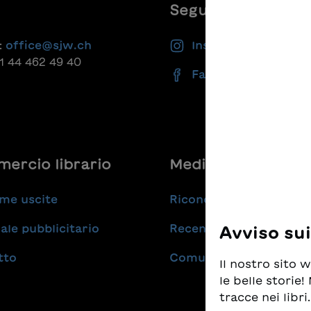
Seguiteci
:
office@sjw.ch
Instagram
41 44 462 49 40
Facebook
ercio librario
Medie
me uscite
Riconoscimenti
ale pubblicitario
Recensioni
Avviso su
tto
Comunicati stampa
Il nostro sito
le belle storie
tracce nei libri.