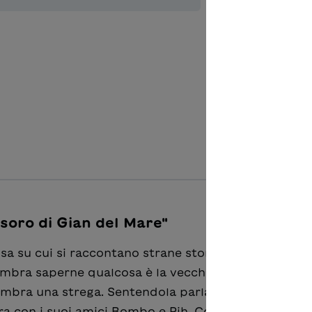
Aggiungere
tesoro di Gian del Mare"
osa su cui si raccontano strane storie. Pare ci sia un
sembra saperne qualcosa è la vecchia Pelù, un'anzian
mbra una strega. Sentendola parlare, Lucio si appa
ura con i suoi amici Bombo e Pih. Comincia così un v