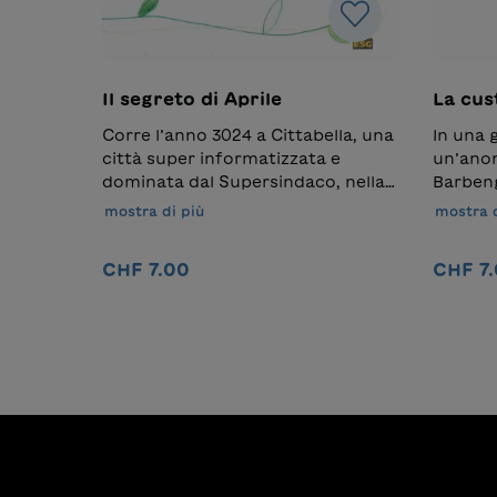
Il segreto di Aprile
La cus
Corre l’anno 3024 a Cittabella, una
In una 
città super informatizzata e
un’ano
dominata dal Supersindaco, nella
Barbeng
quale regnano l’ordine e la pulizia
diventa
mostra di più
mostra d
più assoluti e dalla quale sono
inquiet
stati banditi piante e animali.
interess
CHF 7.00
CHF 7
Aprile non riesce ad adattarsi al
preocc
modo di vita governato dai
che qu
Nel carrello
computer e lontano dalla natura.
cambier
Così, il giorno in cui la mamma la
porta alla vecchia casa dei nonni ,
scopre dei semi, se ne impossessa
e…