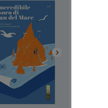
di G
Disponibi
Autrici/ori
Illustratric
Codice pro
CHF 7.00
Prezzi incl.
Softcover,
Quantità del 