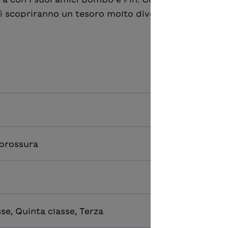
. Lì scopriranno un tesoro molto diverso da come lo
 brossura
se, Quinta classe, Terza