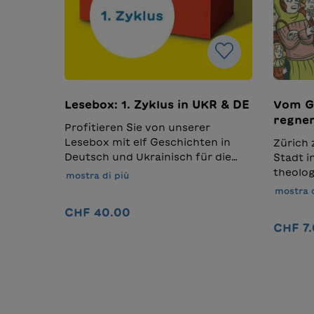
Lesebox: 1. Zyklus in UKR & DE
Vom Ge
regnen
Profitieren Sie von unserer
Lesebox mit elf Geschichten in
Zürich 
Deutsch und Ukrainisch für die
Stadt i
gesamte Klasse. Unsere Box bietet
theolo
mostra di più
allen Kindern unabhängig von
Ton an,
mostra d
ihrem kulturellen oder sozialen
lügt un
CHF 40.00
Hintergrund Zugang zu
und wor
CHF 7
spannenden Tier- und
Jakob 
Abenteuergeschichten mit
wohnt, 
Nel carrello
Themen wie fremde Welten,
und ke
sorgsamer Umgang mit Natur,
Geheim
Freundschaft und
ihm dies
Mut.Übersetzung: Ganna
elfjähr