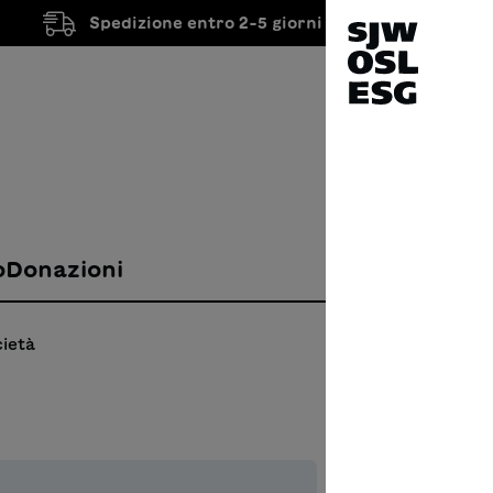
Spedizione entro 2-5 giorni lavorativi
o
Donazioni
cietà
Der 