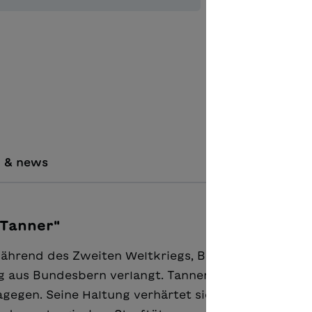
Aggiungere
i & news
 Tanner"
ährend des Zweiten Weltkriegs, Bergwiesen in Ack
 aus Bundesbern verlangt. Tanner begreift den Sin
gegen. Seine Haltung verhärtet sich, er gerät imme