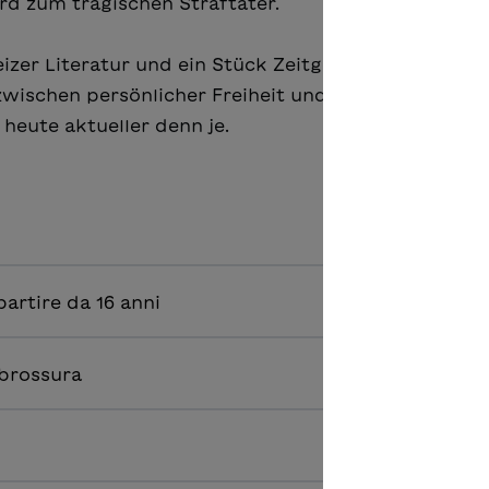
rd zum tragischen Straftäter.
izer Literatur und ein Stück Zeitgeschichte. Ihr
wischen persönlicher Freiheit und Verantwortung
heute aktueller denn je.
a partire da 16 anni
 brossura