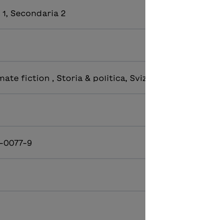
 1, Secondaria 2
mate fiction , Storia & politica, Svizzera
-0077-9