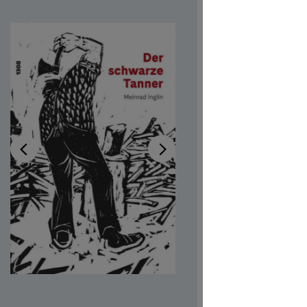
Tann
Disponibi
Autrici/ori
Illustratric
Codice pro
CHF 7.00
Prezzi incl.
Softcover,
Quantità del 