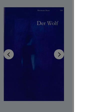
Disponibi
Autrici/ori
Illustratric
Codice pro
CHF 7.00
Prezzi incl.
Softcover,
Quantità del 