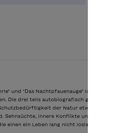
Aggiungere
ohrle" und "Das Nachtpfauenauge" lassen Facetten v
. Die drei teils autobiografisch geprägten Texte 
Schutzbedürftigkeit der Natur etwa, die vom Mens
. Sehnsüchte, innere Konflikte und Schuldgefühle 
e einen ein Leben lang nicht loslassen.