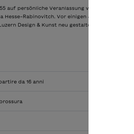
1955 auf persönliche Veranlassung von Hermann Hes
sa Hesse-Rabinovitch. Vor einigen Jahren wurde der
uzern Design & Kunst neu gestaltet und aufgelegt. 
a partire da 16 anni
 brossura