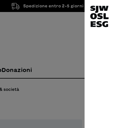
Spedizione entro 2-5 giorni lavorativi
o
Donazioni
& società
Der 