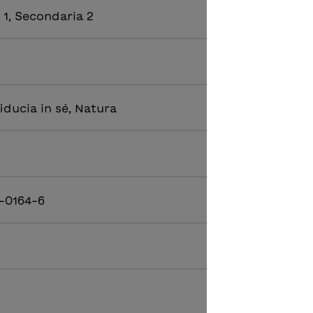
 1, Secondaria 2
fiducia in sé, Natura
-0164-6