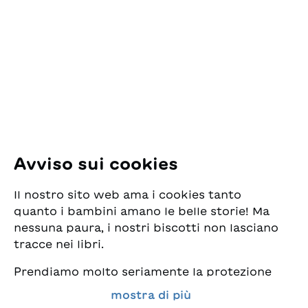
ESG Edizioni Svizzere
per la Gioventù
Pfingstweidstrasse 16
8005 Zürich
E-Mail:
office@sjw.ch
Tel: +41 44 462 49 40
Seguiteci
Avviso sui cookies
Instagram
Il nostro sito web ama i cookies tanto
Facebook
quanto i bambini amano le belle storie! Ma
nessuna paura, i nostri biscotti non lasciano
Servizio di consegna
tracce nei libri.
Prendiamo molto seriamente la protezione
Commercio librario
dei vostri dati e al tempo stesso desideriamo
mostra di più
che possiate sempre trovare da noi i migliori