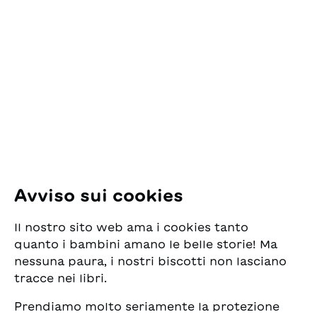
Contatto
ESG Edizioni Svizzere
per la Gioventù
Pfingstweidstrasse 16
8005 Zürich
E-Mail:
office@sjw.ch
Tel: +41 44 462 49 40
Seguiteci
Avviso sui cookies
Instagram
Il nostro sito web ama i cookies tanto
Facebook
quanto i bambini amano le belle storie! Ma
nessuna paura, i nostri biscotti non lasciano
Servizio di consegna
tracce nei libri.
Prendiamo molto seriamente la protezione
Commercio librario