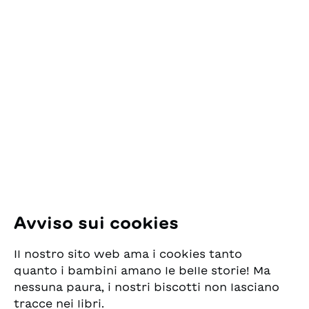
Contatto
ESG Edizioni Svizzere
per la Gioventù
Pfingstweidstrasse 16
8005 Zürich
E-Mail:
office@sjw.ch
Tel: +41 44 462 49 40
Seguiteci
Avviso sui cookies
Instagram
Il nostro sito web ama i cookies tanto
Facebook
quanto i bambini amano le belle storie! Ma
nessuna paura, i nostri biscotti non lasciano
Servizio di consegna
tracce nei libri.