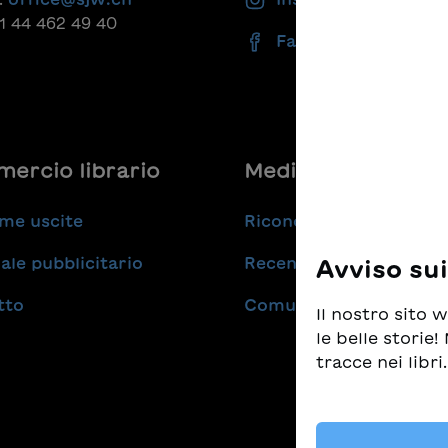
41 44 462 49 40
Facebook
ercio librario
Medie
me uscite
Riconoscimenti
ale pubblicitario
Recensioni
Avviso su
tto
Comunicati stampa
Il nostro sito
le belle storie
tracce nei libri.
Prendiamo molt
tempo stesso d