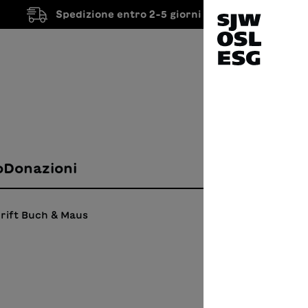
Spedizione entro 2-5 giorni lavorativi
o
Donazioni
rift Buch & Maus