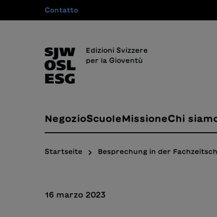
Contatto
 ricerca
Passa alla navigazione principale
Edizioni Svizzere
per la Gioventù
Negozio
Scuole
Missione
Chi siam
Startseite
Besprechung in der Fachzeitsch
16 marzo 2023