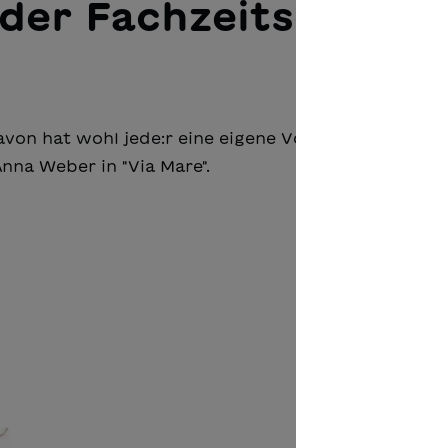
der Fachzeitschrift
on hat wohl jede:r eine eigene Vorstellung. Auf di
Anna Weber in "Via Mare".