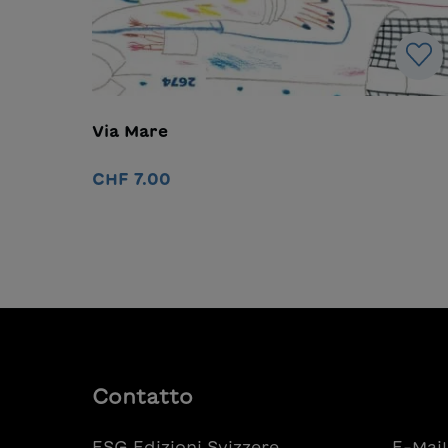
Via Mare
CHF 7.00
Nel carrello
Contatto
ESG Edizioni Svizzere
E-Mail