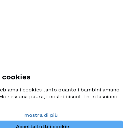
i cookies
 web ama i cookies tanto quanto i bambini amano
! Ma nessuna paura, i nostri biscotti non lasciano
o seriamente la protezione dei vostri dati e al
mostra di più
esideriamo che possiate sempre trovare da noi
Accetta tutti i cookie