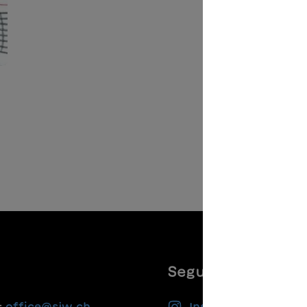
Seguiteci
:
office@sjw.ch
Instagram