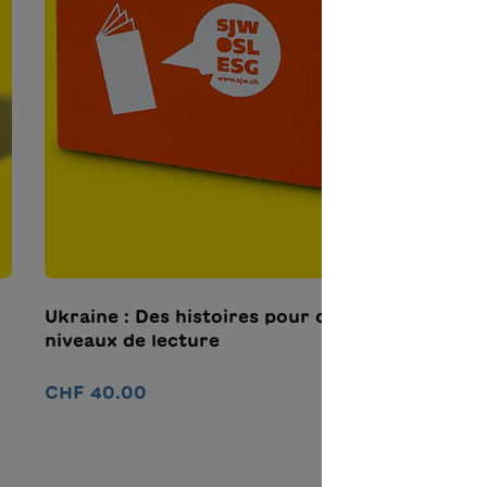
Ukraine : Des histoires pour différents
niveaux de lecture
CHF 40.00
Nel carrello