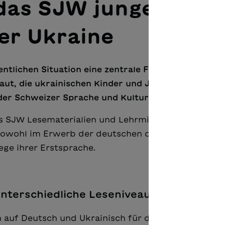
das SJW junge
er Ukraine
ntlichen Situation eine zentrale Funktion wahr. Di
ut, die ukrainischen Kinder und Jugendlichen in di
 der Schweizer Sprache und Kultur vertraut zu mac
 SJW Lesematerialien und Lehrmittel aufbereitet, d
sowohl im Erwerb der deutschen oder französische
ege ihrer Erstsprache.
nterschiedliche Leseniveaus
 auf Deutsch und Ukrainisch für die gesamte Klasse