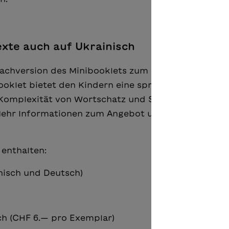
xte auch auf Ukrainisch
prachversion des Minibooklets zum bestehenden Leh
oklet bietet den Kindern eine sprachlich entlastet
 Komplexität von Wortschatz und Satzbau ist im Ver
 Mehr Informationen zum Angebot unter
enthalten:
inisch und Deutsch)
sch (CHF 6.— pro Exemplar)