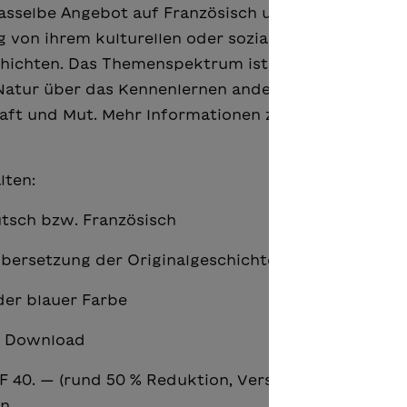
asselbe Angebot auf Französisch und Ukrainisch. Di
g von ihrem kulturellen oder sozialen Hintergrund,
hichten. Das Themenspektrum ist breit gefächert 
tur über das Kennenlernen anderer Kulturen bis h
ft und Mut. Mehr Informationen zum Angebot find
lten:
utsch bzw. Französisch
(Übersetzung der Originalgeschichte)
oder blauer Farbe
ls Download
 40. — (rund 50 % Reduktion, Versandkosten im Pr
n.