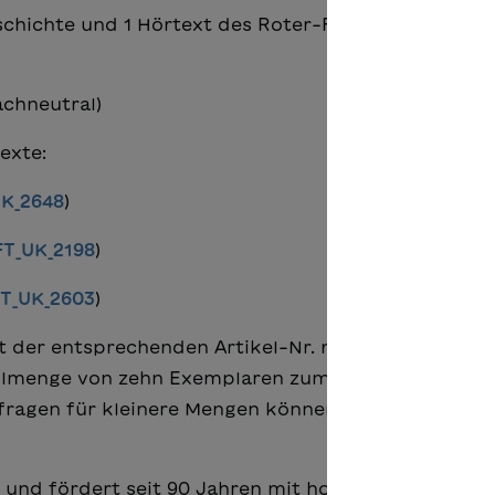
eschichte und 1 Hörtext des Roter-Faden-Texts) in
achneutral)
exte:
K_2648
)
FT_UK_2198
)
T_UK_2603
)
 der entsprechenden Artikel-Nr. möglich. Die Rote
ellmenge von zehn Exemplaren zum Preis von CHF 6
nfragen für kleinere Mengen können per Mail
 und fördert seit 90 Jahren mit hochwertiger und