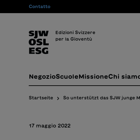
Contatto
 ricerca
Passa alla navigazione principale
Edizioni Svizzere
per la Gioventù
Negozio
Scuole
Missione
Chi siam
Startseite
So unterstützt das SJW junge 
17 maggio 2022