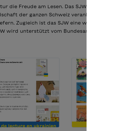
tur die Freude am Lesen. Das SJW ist fest im Bewu
dschaft der ganzen Schweiz verankert und hat den
iefern. Zugleich ist das SJW eine wichtige Plattform
SJW wird unterstützt vom Bundesamt für Kultur (BAK