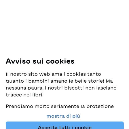
per la Gioventù
Pfingstweidstrasse 16
8005 Zürich
E-Mail:
office@sjw.ch
Tel: +41 44 462 49 40
Seguiteci
Avviso sui cookies
Instagram
Il nostro sito web ama i cookies tanto
Facebook
quanto i bambini amano le belle storie! Ma
nessuna paura, i nostri biscotti non lasciano
Servizio di consegna
tracce nei libri.
Prendiamo molto seriamente la protezione
Commercio librario
dei vostri dati e al tempo stesso desideriamo
mostra di più
che possiate sempre trovare da noi i migliori
Medie
libri per bambini. Questo sito Web utilizza
Accetta tutti i cookie