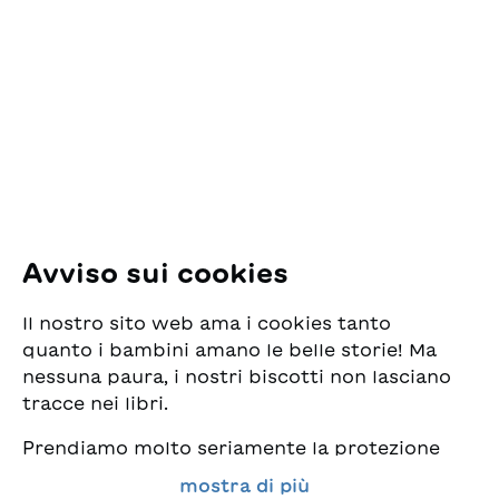
ESG Edizioni Svizzere
per la Gioventù
Pfingstweidstrasse 16
8005 Zürich
E-Mail:
office@sjw.ch
Tel: +41 44 462 49 40
Seguiteci
Avviso sui cookies
Instagram
Il nostro sito web ama i cookies tanto
Facebook
quanto i bambini amano le belle storie! Ma
nessuna paura, i nostri biscotti non lasciano
Servizio di consegna
tracce nei libri.
Prendiamo molto seriamente la protezione
Commercio librario
dei vostri dati e al tempo stesso desideriamo
mostra di più