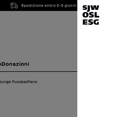
Spedizione entro 2-5 giorni lavorativi
o
Donazioni
 junge Fussballfans