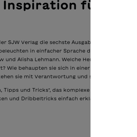
 Inspiration für jung
er SJW Verlag die sechste Ausgabe der erfolgreich
 beleuchten in einfacher Sprache den Werdegang de
Sow und Alisha Lehmann. Welche Herausforderungen
t? Wie behaupten sie sich in einer nach wie vor
ehen sie mit Verantwortung und sportlichem Erfo
ln, Tipps und Tricks", das komplexe Sachverhalte wie
ken und Dribbeltricks einfach erklärt.