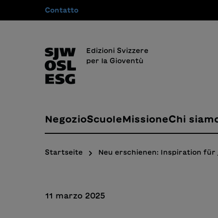
Contatto
 ricerca
Passa alla navigazione principale
Edizioni Svizzere
per la Gioventù
Negozio
Scuole
Missione
Chi siam
Startseite
Neu erschienen: Inspiration für
11 marzo 2025