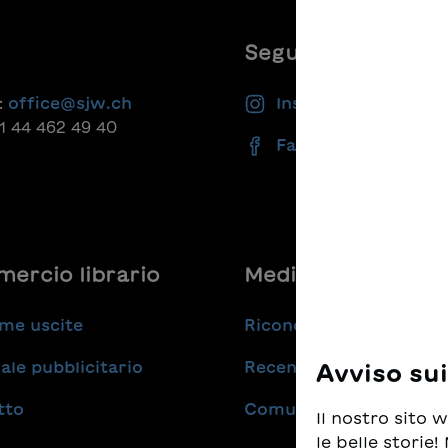
Seguiteci
:
office@sjw.ch
Instagram
41 44 462 49 40
Facebook
ercio librario
Medie
me uscite
Riconoscimenti
ale pubblicitario
Recensioni
Avviso su
tto
Comunicati stampa
Il nostro sito
le belle storie