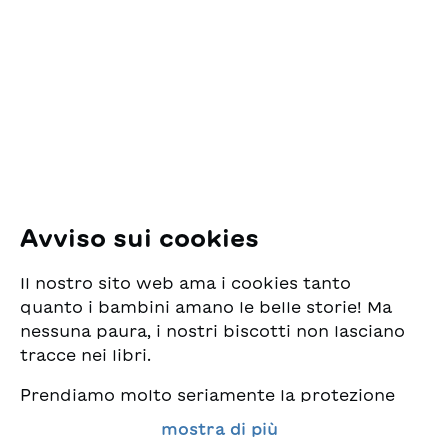
ESG Edizioni Svizzere
per la Gioventù
Pfingstweidstrasse 16
8005 Zürich
E-Mail:
office@sjw.ch
Tel: +41 44 462 49 40
Seguiteci
Avviso sui cookies
Instagram
Il nostro sito web ama i cookies tanto
Facebook
quanto i bambini amano le belle storie! Ma
nessuna paura, i nostri biscotti non lasciano
Servizio di consegna
tracce nei libri.
Prendiamo molto seriamente la protezione
Commercio librario
dei vostri dati e al tempo stesso desideriamo
mostra di più
che possiate sempre trovare da noi i migliori