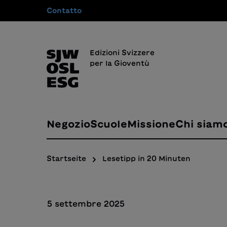
Contatto
 ricerca
Passa alla navigazione principale
Edizioni Svizzere
per la Gioventù
Negozio
Scuole
Missione
Chi siam
Startseite
Lesetipp in 20 Minuten
5 settembre 2025