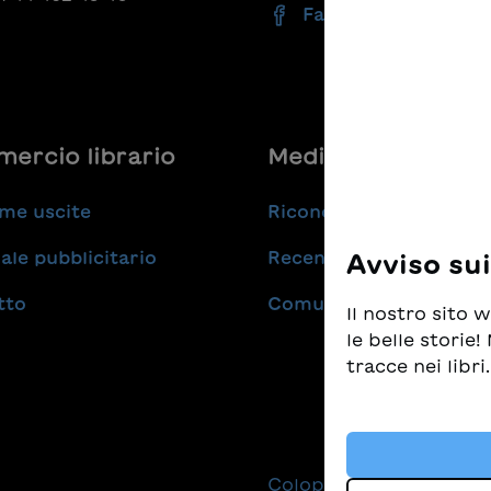
Facebook
ercio librario
Medie
me uscite
Riconoscimenti
ale pubblicitario
Recensioni
Avviso su
tto
Comunicati stampa
Il nostro sito
le belle storie
tracce nei libri.
Prendiamo molt
tempo stesso d
i migliori libr
Colophon
Protezio
altre tecnologi