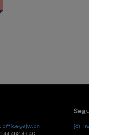
Seguiteci
:
office@sjw.ch
Instagram
41 44 462 49 40