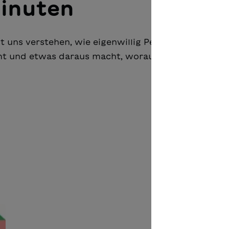
Minuten
t uns verstehen, wie eigenwillig Peter Bichsel Ding
mt und etwas daraus macht, worauf wir nicht ge