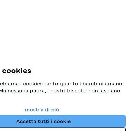
i cookies
 web ama i cookies tanto quanto i bambini amano
! Ma nessuna paura, i nostri biscotti non lasciano
o seriamente la protezione dei vostri dati e al
mostra di più
esideriamo che possiate sempre trovare da noi
Accetta tutti i cookie
i per bambini. Questo sito Web utilizza cookies e
ne dei dati
e di tracciamento per migliorare