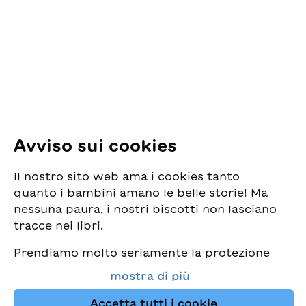
per la Gioventù
Pfingstweidstrasse 16
8005 Zürich
E-Mail:
office@sjw.ch
Tel: +41 44 462 49 40
Seguiteci
Avviso sui cookies
Instagram
Il nostro sito web ama i cookies tanto
Facebook
quanto i bambini amano le belle storie! Ma
nessuna paura, i nostri biscotti non lasciano
Servizio di consegna
tracce nei libri.
Prendiamo molto seriamente la protezione
Commercio librario
dei vostri dati e al tempo stesso desideriamo
mostra di più
che possiate sempre trovare da noi i migliori
Medie
libri per bambini. Questo sito Web utilizza
Accetta tutti i cookie