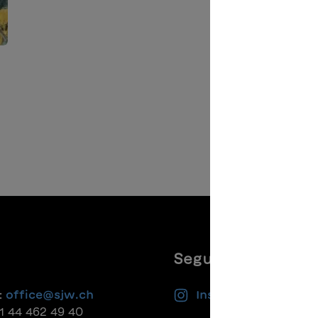
Seguiteci
:
office@sjw.ch
Instagram
41 44 462 49 40