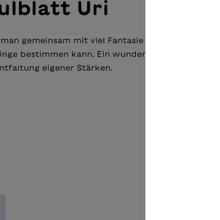
ulblatt Uri
e man gemeinsam mit viel Fantasie und
nge bestimmen kann. Ein wundervoller Text für d
tfaltung eigener Stärken.