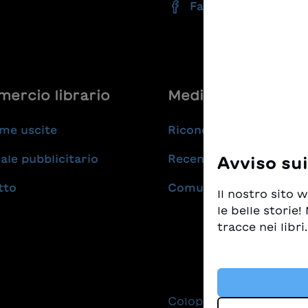
Facebook
ercio librario
Medie
me uscite
Riconoscimenti
ale pubblicitario
Recensioni
Avviso su
tto
Comunicati stampa
Il nostro sito
le belle storie
tracce nei libri.
Prendiamo molt
tempo stesso d
i migliori libr
Colophon
Protezio
altre tecnologi