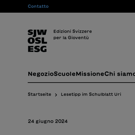
Contatto
 ricerca
Passa alla navigazione principale
Edizioni Svizzere
per la Gioventù
Negozio
Scuole
Missione
Chi siam
Startseite
Lesetipp im Schulblatt Uri
24 giugno 2024