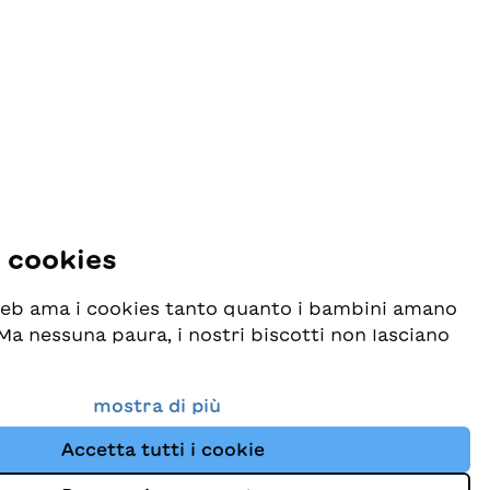
i cookies
 web ama i cookies tanto quanto i bambini amano
! Ma nessuna paura, i nostri biscotti non lasciano
o seriamente la protezione dei vostri dati e al
mostra di più
esideriamo che possiate sempre trovare da noi
Accetta tutti i cookie
i per bambini. Questo sito Web utilizza cookies e
ne dei dati
e di tracciamento per migliorare