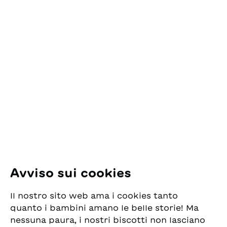
Contatto
ESG Edizioni Svizzere
per la Gioventù
Pfingstweidstrasse 16
8005 Zürich
E-Mail:
office@sjw.ch
Tel: +41 44 462 49 40
Seguiteci
Avviso sui cookies
Instagram
Il nostro sito web ama i cookies tanto
Facebook
quanto i bambini amano le belle storie! Ma
nessuna paura, i nostri biscotti non lasciano